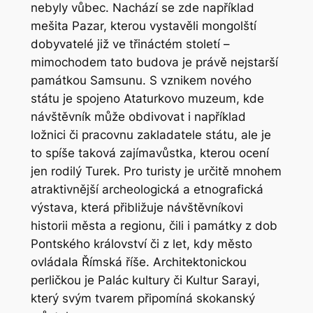
nebyly vůbec. Nachází se zde například
mešita Pazar, kterou vystavěli mongolští
dobyvatelé již ve třináctém století –
mimochodem tato budova je právě nejstarší
památkou Samsunu. S vznikem nového
státu je spojeno Ataturkovo muzeum, kde
návštěvník může obdivovat i například
ložnici či pracovnu zakladatele státu, ale je
to spíše taková zajímavůstka, kterou ocení
jen rodilý Turek. Pro turisty je určitě mnohem
atraktivnější archeologická a etnografická
výstava, která přibližuje návštěvníkovi
historii města a regionu, čili i památky z dob
Pontského království či z let, kdy město
ovládala Římská říše. Architektonickou
perličkou je Palác kultury či Kultur Sarayi,
který svým tvarem připomíná skokanský