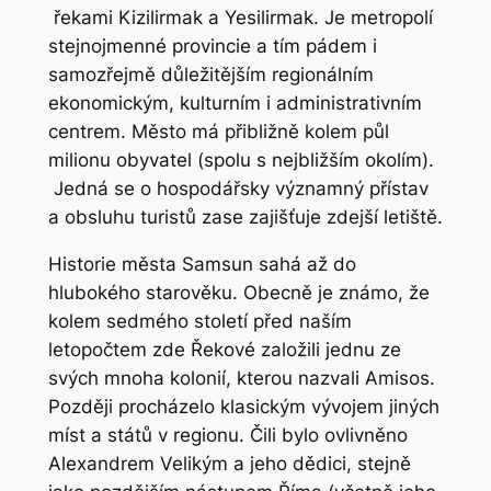
řekami Kizilirmak a Yesilirmak. Je metropolí
stejnojmenné provincie a tím pádem i
samozřejmě důležitějším regionálním
ekonomickým, kulturním i administrativním
centrem. Město má přibližně kolem půl
milionu obyvatel (spolu s nejbližším okolím).
Jedná se o hospodářsky významný přístav
a obsluhu turistů zase zajišťuje zdejší letiště.
Historie města Samsun sahá až do
hlubokého starověku. Obecně je známo, že
kolem sedmého století před naším
letopočtem zde Řekové založili jednu ze
svých mnoha kolonií, kterou nazvali Amisos.
Později procházelo klasickým vývojem jiných
míst a států v regionu. Čili bylo ovlivněno
Alexandrem Velikým a jeho dědici, stejně