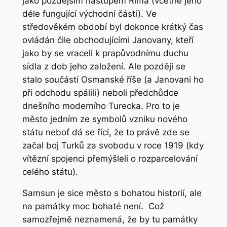
jako pozdějším nástupem Říma (včetně jeho
déle fungující východní části). Ve
středověkém období byl dokonce krátký čas
ovládán čile obchodujícími Janovany, kteří
jako by se vraceli k prapůvodnímu duchu
sídla z dob jeho založení. Ale později se
stalo součástí Osmanské říše (a Janovani ho
při odchodu spálili) neboli předchůdce
dnešního moderního Turecka. Pro to je
město jedním ze symbolů vzniku nového
státu neboť dá se říci, že to právě zde se
začal boj Turků za svobodu v roce 1919 (kdy
vítězní spojenci přemýšleli o rozparcelování
celého státu).
Samsun je sice město s bohatou historií, ale
na památky moc bohaté není. Což
samozřejmě neznamená, že by tu památky