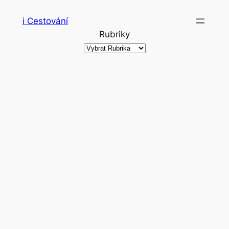
Přeskočit
i Cestování
na
Rubriky
obsah