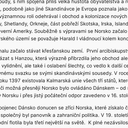
 půdy, s ním spojená příliš velká hustota obyvatelstva a
 podobně jako jiné Skandinávce je Evropa poznala jako
e významnou roli odehrával i obchod a kolonizace nových
, Shetlandy, Orkneje, část pobřeží Skotska, Irska, Isla
everní Ameriky. Souběžně s výpravami se Norsko začalo 
rského území se považuje Harald I vládnoucí kolem konce
malu začalo stávat křesťanskou zemí. První arcibiskupstv
ázat s Hanzou, která výrazně přibrzdila jeho obchod ale
vylidnění, ale také i oslabení šlechty, co vedlo k další c
evnému svazku se svými skandinávskými sousedy. V roce 
u 1397 existovala Kalmarská unie všech tří států, kter
 (či možná přesněji Norsko bylo ovládáno Dánskem – od r
orsku i přes jistý počáteční odpor zavedeno v 16. stole
spojenec Dánsko donucen se zříci Norska, které získalo 
polečný byl panovník a zahraniční politika. V 19. stolet
 flotila byla třetí největší na světě. K plné nezávsilos