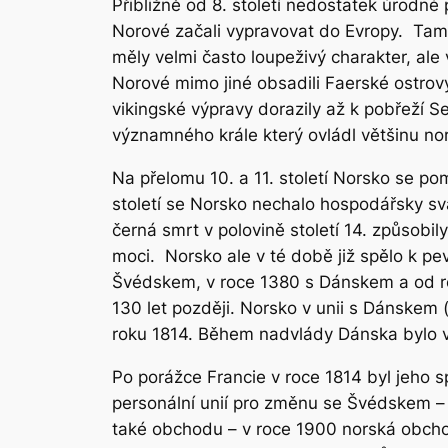
Přibližně od 8. století nedostatek úrodné
Norové začali vypravovat do Evropy. Tam,
měly velmi často loupeživý charakter, al
Norové mimo jiné obsadili Faerské ostrovy
vikingské výpravy dorazily až k pobřeží S
významného krále který ovládl většinu no
Na přelomu 10. a 11. století Norsko se po
století se Norsko nechalo hospodářsky sv
černá smrt v polovině století 14. způsobily 
moci. Norsko ale v té době již spělo k p
Švédskem, v roce 1380 s Dánskem a od rok
130 let později. Norsko v unii s Dánskem
roku 1814. Během nadvlády Dánska bylo v N
Po porážce Francie v roce 1814 byl jeho 
personální unií pro změnu se Švédskem – s
také obchodu – v roce 1900 norská obchodní