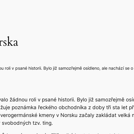
rska
oli v psané historii. Bylo již samozřejmě osídleno, ale nachází se
o žádnou roli v psané historii. Bylo již samozřejmě osí
ažuje poznámka řeckého obchodníka z doby tři sta let 
e severogermánské kmeny v Norsku začaly zakládat velká
 svobodných tzv. ting.