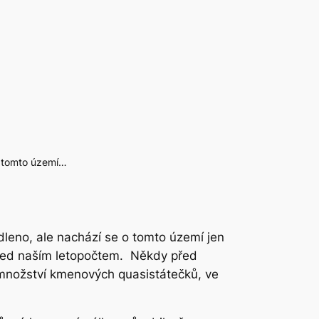
 o tomto území…
dleno, ale nachází se o tomto území jen
před naším letopočtem. Někdy před
 množství kmenových quasistátečků, ve