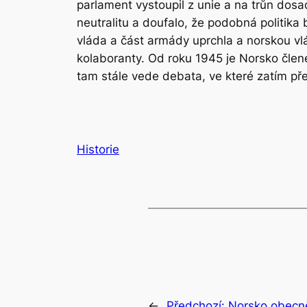
parlament vystoupil z unie a na trůn dosa
neutralitu a doufalo, že podobná politika 
vláda a část armády uprchla a norskou vlá
kolaboranty. Od roku 1945 je Norsko čle
tam stále vede debata, ve které zatím př
Historie
←
Předchozí:
Norsko obecn