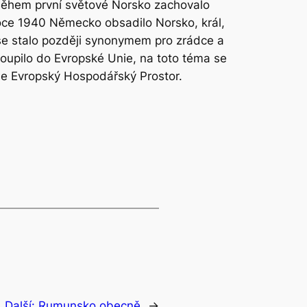
. Během první světové Norsko zachovalo
v roce 1940 Německo obsadilo Norsko, král,
o se stalo později synonymem pro zrádce a
oupilo do Evropské Unie, na toto téma se
uje Evropský Hospodářský Prostor.
Další:
Rumunsko obecně
→