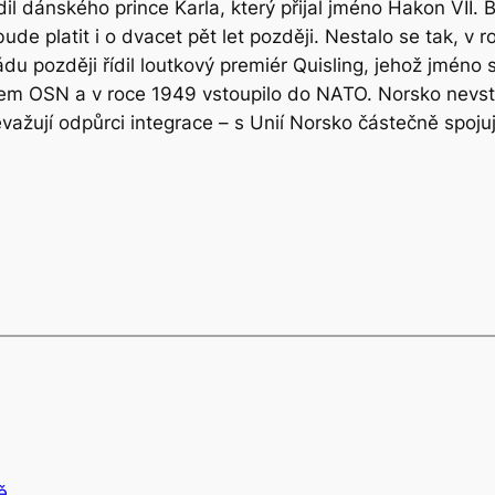
dil dánského prince Karla, který přijal jméno Hakon VII
bude platit i o dvacet pět let později. Nestalo se tak, 
du později řídil loutkový premiér Quisling, jehož jmén
nem OSN a v roce 1949 vstoupilo do NATO. Norsko nevst
evažují odpůrci integrace – s Unií Norsko částečně spoj
ě