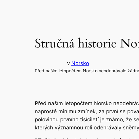
Stručná historie No
v
Norsko
Před naším letopočtem Norsko neodehrávalo žádnou r
Před naším letopočtem Norsko neodehrával
naprosté minimu zmínek, za první se pov
polovinou prvního tisíciletí je známo, ž
kterých významnou roli odehrávaly sněmy