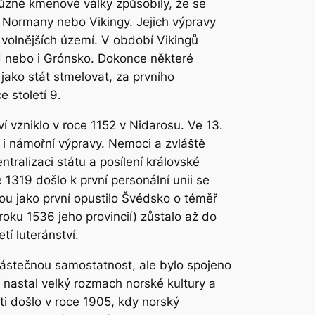
 různé kmenové války způsobily, že se
 Normany nebo Vikingy. Jejich výpravy
 volnějších území. V období Vikingů
nd nebo i Grónsko. Dokonce některé
jako stát stmelovat, za prvního
 století 9.
í vzniklo v roce 1152 v Nidarosu. Ve 13.
 i námořní výpravy. Nemoci a zvláště
entralizaci státu a posílení královské
1319 došlo k první personální unii se
ou jako první opustilo Švédsko o téměř
oku 1536 jeho provincií) zůstalo až do
tí luteránství.
částečnou samostatnost, ale bylo spojeno
í nastal velký rozmach norské kultury a
ti došlo v roce 1905, kdy norský